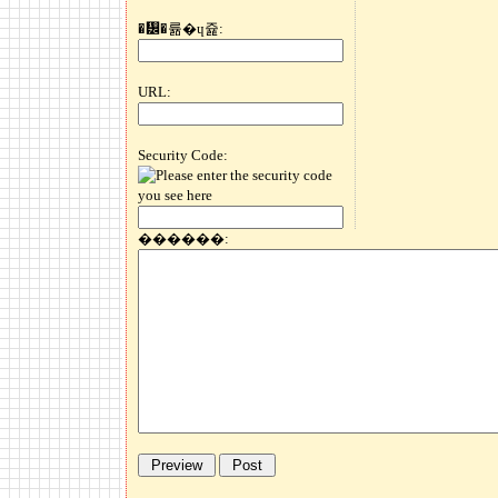
�᡼�륢�ɥ쥹:
URL:
Security Code:
������: