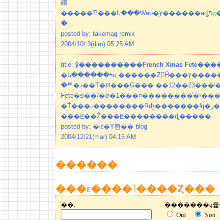
礯
�����Ƥ���ե���Web�֥ץ������åȡפȥ��å����Ȥ�ǤΥ��٥�
�...
posted by: takemag remix
2004/10/ 3(dim) 05:25 AM
title:
ŷ����������French Xmas Fete���
�ե������ߤο͵������Ȥ򱿱Ĥ���ץ��������󤫤�ե�������
�ꥹ�ޥ��Τ�Ͷ���Ǥ��� ��12��23���ˡ�French Xmas
Fete�פ��ꤷ�ơ�1���¤�����̤���ͤ�ʸ���סʥѡ��ƥ����ˤ���
�Ť���ޤ��������Ϥʤ�������ʩ�ر����饤
�֤��ꡢ��Ź���ꡢ��������ȡ�����...
posted by: �ѥ�Υ롼�� blog
2004/12/21(mar) 04:16 AM
������
���ε����˥����Ȥ���
̾��:
Oui
Non