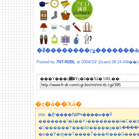
�ץ��������ߥǥ������
Posted by
7NT-RDBL
at 2004/10/ 2(sam) 09:24 AM��[
���Υ���ȥ꡼�Υȥ�å��Хå� URL��:
�ȥ�å��Хå�
title:
�֤Ȥˤ����ԤäƤߤ����ѥ��Ÿ
�������˥�å��Υݥ��������ӥ�С��ʤɤʤɤ����䤷�Ƥ��륵
�󥯥���ͤ���Υ���åס֥���͡��ɡ��ե�����פǡ֤Ȥˤ����ԤäƤߤ���
�ѥ��Ÿ�ʤ��Τ����Ť���뤽���Ǥ���