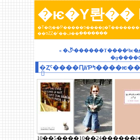
�ѥ�Υ롼�� b
�Τ�ʤ��Ƥ�����פ����ɡ�Ƭ���������Ƥ����ȥѥ�عԤä��Ȥ��ˤ��ڤ������󡣡֥ѥ�Υ롼
��פȤȤ�ˤ��ڤ��߲�������
« �ڱʰ������Τ����ϥѥ
10��5����10��24������